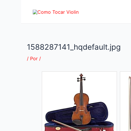
Ir
al
contenido
1588287141_hqdefault.jpg
/ Por
/