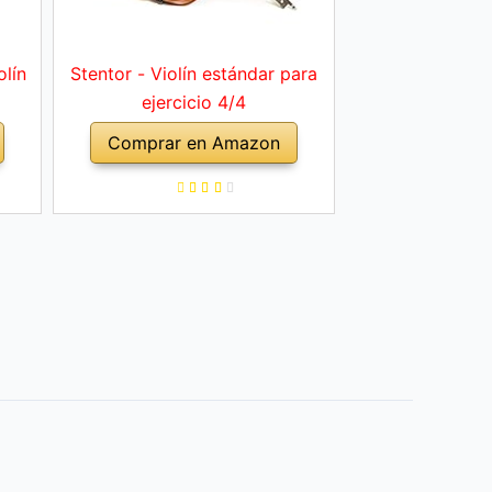
olín
Stentor - Violín estándar para
ejercicio 4/4
Comprar en Amazon