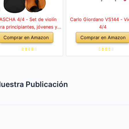
ASCHA 4/4 - Set de violín
Carlo Giordano VS144 - Vi
ra principiantes, jóvenes y
4/4
ltos, violín macizo con arco,
Comprar en Amazon
Comprar en Amazon
ofonia, cuerdas de repuesto,
orte para hombro, maletín,
abeto natural
uestra Publicación