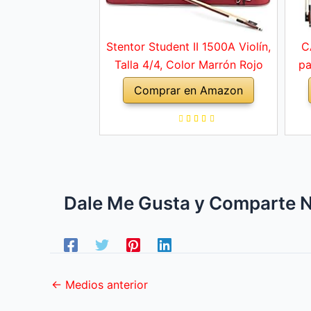
Stentor Student II 1500A Violín,
C
Talla 4/4, Color Marrón Rojo
pa
adu
Comprar en Amazon
col
sop
Dale Me Gusta y Comparte N
←
Medios anterior